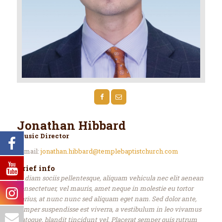
Jonathan Hibbard
Music Director
E-mail:
jonathan.hibbard@templebaptistchurch.com
Brief info
In diam sociis pellentesque, aliquam vehicula nec elit aenean
consectetuer, vel mauris, amet neque in molestie eu tortor
varius, at nunc nunc sed aliquam eget nam. Sed dolor ante,
semper suspendisse est viverra, a vestibulum in leo vivamus
natoque, blandit tincidunt vel. Placerat semper quis rutrum