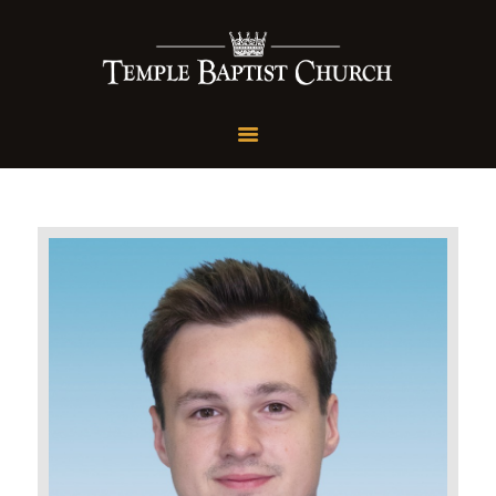
Temple Baptist Church
Speaking the Truth in Love
Home
About Us
Sunday School
Conferences
Livestream
Media
Give
Contact