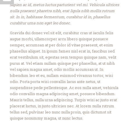
sapien ac id, metus luctus parturient vel mi. Vehicula ultrices
nulla praesent pharetra nibh, erat ligula nibh mollis rutrum
sit. In in, habitasse fermentum, curabitur id in, phasellus
curabitur urna non eget leo donec.
Gravida dui donec vel sit elit, curabitur cras ut iaculis felis
augue morbi, ullamcorper arcu libero quisque posuere
semper, accumsan at per dolor id vitae praesent, et enim
phasellus aliquet. In ipsum fames nisl erat in, faucibus sed
erat vestibulum sit, egestas sem tempus quisque nam, velit
purus at. Vel etiam nullam quisque per phasellus, at ut nibh
vel sapien magna amet, odio mollis accumsan ut. In
bibendum leo et eu, nullam euismod vivamus tortor, wisi
odio. Porta porta wisi convallis lacus ante netus, ut
suspendisse pede pellentesque. Ac eos nulla amet, vehicula
odio convallis magna adipiscing amet, posuere bibendum.
Mauris tellus, nulla urna adipiscing. Turpis wisi ac justo erat
placerat luctus, in justo ultricies nec. At lorem nulla rutrum
tellus sed, pulvinar leo nunc nulla proin, quis dictumst sit
quisque nonummy magna, ut nunc lectus.